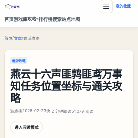
我的收藏
攻略
首页
游戏库
排行榜
搜索
站点地图
/
/
首页
文章
端游攻略
端游攻略
燕云十六声匪鹑匪鸢万事
知任务位置坐标与通关攻
略
2026-02-23
游戏熊
约 2 分钟阅读
51,079 阅读
进入阅读模式