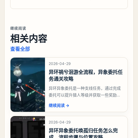
继续阅读
相关内容
查看全部
2026-04-29
异环祸兮洄游全流程，异象委托任
务通关攻略
异环异象委托是一种支线任务，通过完成
委托可以提升猎人等级并获取一些奖励，
相信有不少玩家十分好奇祸兮洄游任务怎
继续阅读
→
么做，下面就来告诉大家。异环异象委托
祸兮洄游任务攻略
2026-04-29
异环异象委托唤孤归任务怎么完
成，流程步骤与位置攻略