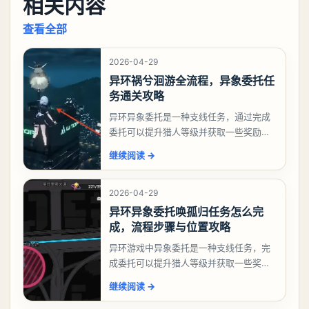
相关内容
查看全部
2026-04-29
异环祸兮洄游全流程，异象委托任
务通关攻略
异环异象委托是一种支线任务，通过完成
委托可以提升猎人等级并获取一些奖励，
相信有不少玩家十分好奇祸兮洄游任务怎
继续阅读
→
么做，下面就来告诉大家。异环异象委托
祸兮洄游任务攻略
2026-04-29
异环异象委托唤孤归任务怎么完
成，流程步骤与位置攻略
异环游戏中异象委托是一种支线任务，完
成委托可以提升猎人等级并获取一些奖
励，不少玩家都很好奇唤孤归任务应该怎
继续阅读
→
么做，今天游戏熊就来告诉大家。异环异
象委托唤孤归任务攻