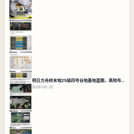
明日方舟终末地25级四号谷地基地蓝图，高效布局规划
2026-02-22