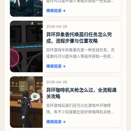
委托可以提升猎人等级并获取一些奖励，
相信有不少玩家十分好奇祸兮洄游任务怎
继续阅读
→
么做，下面就来告诉大家。异环异象委托
祸兮洄游任务攻略
2026-04-29
异环异象委托唤孤归任务怎么完
成，流程步骤与位置攻略
异环游戏中异象委托是一种支线任务，完
成委托可以提升猎人等级并获取一些奖
励，不少玩家都很好奇唤孤归任务应该怎
继续阅读
→
么做，今天游戏熊就来告诉大家。异环异
象委托唤孤归任务攻
2026-04-29
异环咖啡机关枪怎么过，全流程通
关攻略
异环游戏玩家们还可以在游戏中开咖啡
馆，有不少玩家都比较好奇咖啡机关枪应
该怎么过，今天游戏熊就给大家带来咖啡
继续阅读
→
机关枪攻略。异环咖啡机关枪怎么过一、