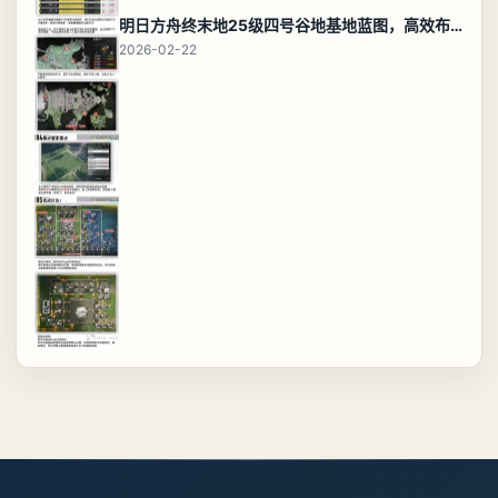
明日方舟终末地25级四号谷地基地蓝图，高效布局规划
2026-02-22