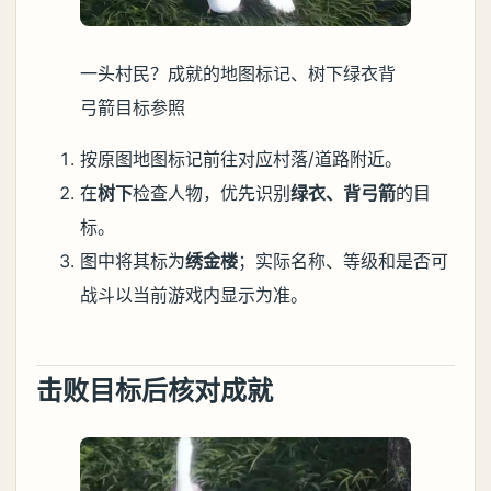
一头村民？成就的地图标记、树下绿衣背
弓箭目标参照
按原图地图标记前往对应村落/道路附近。
在
树下
检查人物，优先识别
绿衣、背弓箭
的目
标。
图中将其标为
绣金楼
；实际名称、等级和是否可
战斗以当前游戏内显示为准。
击败目标后核对成就