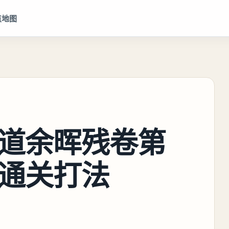
点地图
道余晖残卷第
通关打法