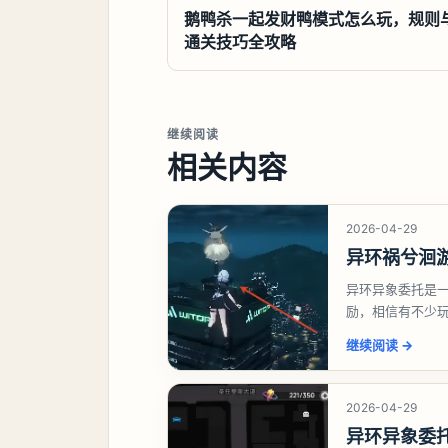
鹅鸭杀一起发财鸭模式怎么玩，规则
通关技巧全攻略
继续阅读
相关内容
2026-04-29
异环祸兮洄
异环异象委托是
励，相信有不少
异象委托祸兮洄
继续阅读
→
2026-04-29
异环异象委