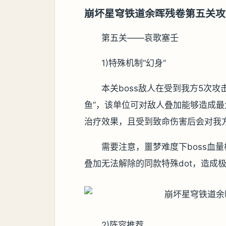
崩坏星穹铁道余晖残卷第五关攻
第五关——哀歌塞壬
1)特殊机制“幻身”
本关boss敌人在受到我方5次
鱼”，该单位可对敌人叠加能够造成最
治疗效果，且受到致命伤害后会对我
需要注意，噩梦难度下boss血
叠加无法解除的同款特殊dot，造成
2)阵容推荐