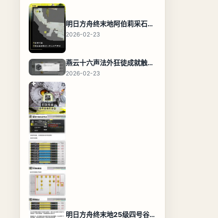
明日方舟终末地阿伯莉采石场宝箱全收集攻略，全点位分布图与路线
2026-02-23
燕云十六声法外狂徒成就触发条件与通关攻略
2026-02-23
明日方舟终末地25级四号谷地基地蓝图，高效布局规划