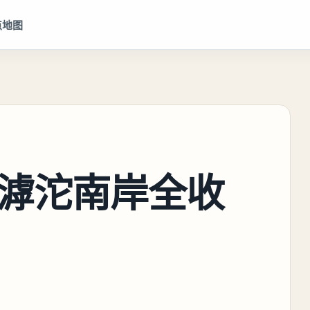
点地图
滹沱南岸全收