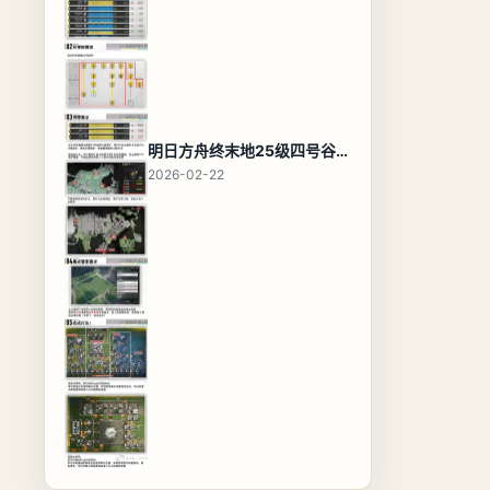
明日方舟终末地25级四号谷地基地蓝图，高效布局规划
2026-02-22