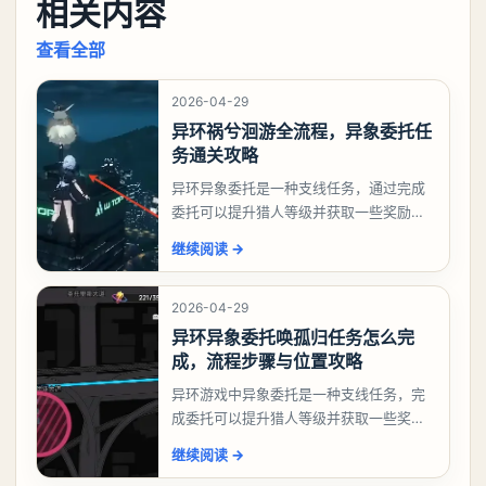
相关内容
查看全部
2026-04-29
异环祸兮洄游全流程，异象委托任
务通关攻略
异环异象委托是一种支线任务，通过完成
委托可以提升猎人等级并获取一些奖励，
相信有不少玩家十分好奇祸兮洄游任务怎
继续阅读
→
么做，下面就来告诉大家。异环异象委托
祸兮洄游任务攻略
2026-04-29
异环异象委托唤孤归任务怎么完
成，流程步骤与位置攻略
异环游戏中异象委托是一种支线任务，完
成委托可以提升猎人等级并获取一些奖
励，不少玩家都很好奇唤孤归任务应该怎
继续阅读
→
么做，今天游戏熊就来告诉大家。异环异