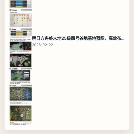
明日方舟终末地25级四号谷地基地蓝图，高效布局规划
2026-02-22