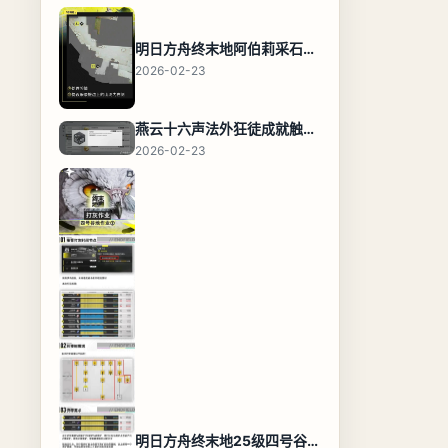
明日方舟终末地阿伯莉采石场宝箱全收集攻略，全点位分布图与路线
2026-02-23
燕云十六声法外狂徒成就触发条件与通关攻略
2026-02-23
明日方舟终末地25级四号谷地基地蓝图，高效布局规划