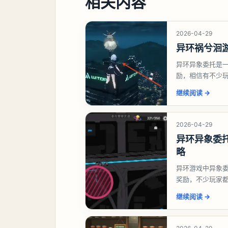
相关内容
2026-04-29
异环祸兮洄
异环异象委托是
励，相信有不少
异象委托祸兮洄
继续阅读
→
2026-04-29
异环异象委
略
异环游戏中异象
奖励，不少玩家
异环异象委托唤
继续阅读
→