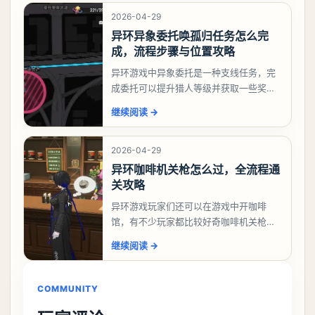
祸兮洄游任务攻略
2026-04-29
异环异象委托唤孤归任务怎么完
成，流程步骤与位置攻略
异环游戏中异象委托是一种支线任务，完
成委托可以提升猎人等级并获取一些奖
励，不少玩家都很好奇唤孤归任务应该怎
继续阅读
→
么做，今天游戏熊就来告诉大家。异环异
象委托唤孤归任务攻
2026-04-29
异环咖啡机关枪怎么过，全流程通
关攻略
异环游戏玩家们还可以在游戏中开咖啡
馆，有不少玩家都比较好奇咖啡机关枪应
该怎么过，今天游戏熊就给大家带来咖啡
继续阅读
→
机关枪攻略。异环咖啡机关枪怎么过一、
解锁条件都市大亨等
COMMUNITY