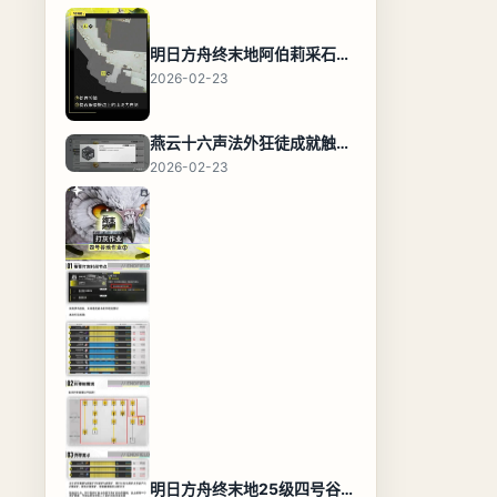
明日方舟终末地阿伯莉采石场宝箱全收集攻略，全点位分布图与路线
2026-02-23
燕云十六声法外狂徒成就触发条件与通关攻略
2026-02-23
明日方舟终末地25级四号谷地基地蓝图，高效布局规划