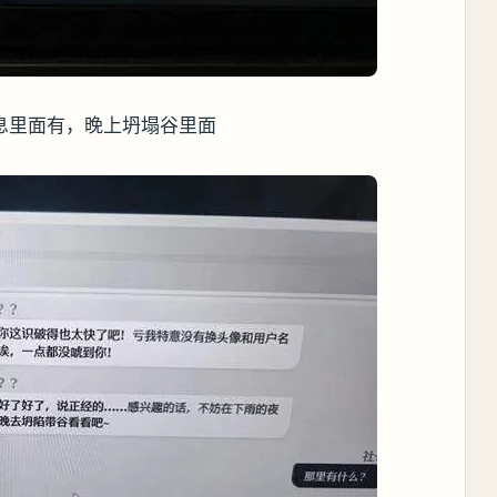
息里面有，晚上坍塌谷里面