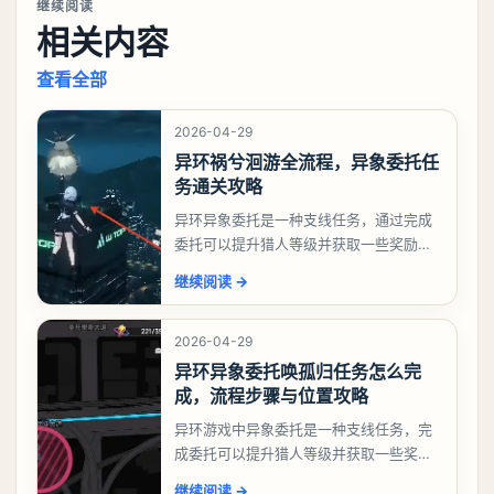
继续阅读
相关内容
查看全部
2026-04-29
异环祸兮洄游全流程，异象委托任
务通关攻略
异环异象委托是一种支线任务，通过完成
委托可以提升猎人等级并获取一些奖励，
相信有不少玩家十分好奇祸兮洄游任务怎
继续阅读
→
么做，下面就来告诉大家。异环异象委托
祸兮洄游任务攻略
2026-04-29
异环异象委托唤孤归任务怎么完
成，流程步骤与位置攻略
异环游戏中异象委托是一种支线任务，完
成委托可以提升猎人等级并获取一些奖
励，不少玩家都很好奇唤孤归任务应该怎
继续阅读
→