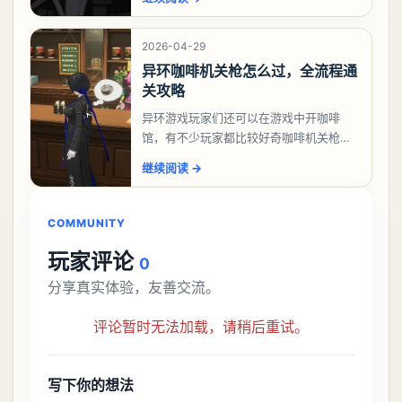
么做，今天游戏熊就来告诉大家。异环异
象委托唤孤归任务攻
2026-04-29
异环咖啡机关枪怎么过，全流程通
关攻略
异环游戏玩家们还可以在游戏中开咖啡
馆，有不少玩家都比较好奇咖啡机关枪应
该怎么过，今天游戏熊就给大家带来咖啡
继续阅读
→
机关枪攻略。异环咖啡机关枪怎么过一、
解锁条件都市大亨等
COMMUNITY
玩家评论
0
分享真实体验，友善交流。
评论暂时无法加载，请稍后重试。
写下你的想法