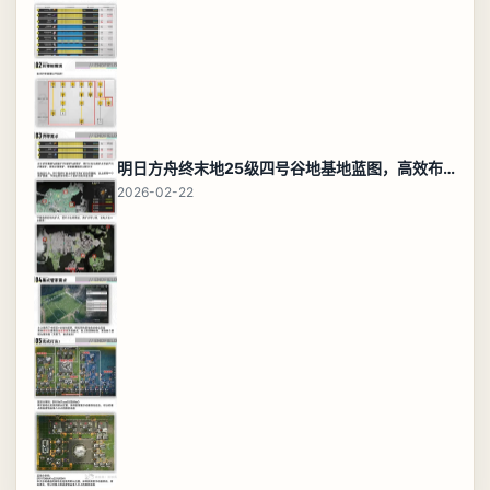
明日方舟终末地25级四号谷地基地蓝图，高效布局规划
2026-02-22