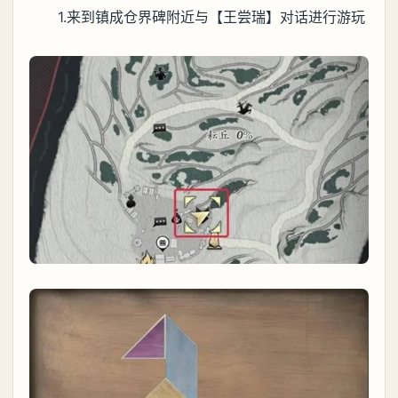
1.来到镇成仓界碑附近与【王尝瑞】对话进行游玩