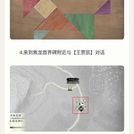
4.来到焦龙首界碑附近与【王贾凯】对话