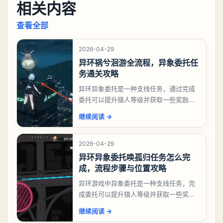
相关内容
查看全部
2026-04-29
异环祸兮洄游全流程，异象委托任
务通关攻略
异环异象委托是一种支线任务，通过完成
委托可以提升猎人等级并获取一些奖励，
相信有不少玩家十分好奇祸兮洄游任务怎
继续阅读
→
么做，下面就来告诉大家。异环异象委托
祸兮洄游任务攻略
2026-04-29
异环异象委托唤孤归任务怎么完
成，流程步骤与位置攻略
异环游戏中异象委托是一种支线任务，完
成委托可以提升猎人等级并获取一些奖
励，不少玩家都很好奇唤孤归任务应该怎
继续阅读
→
么做，今天游戏熊就来告诉大家。异环异