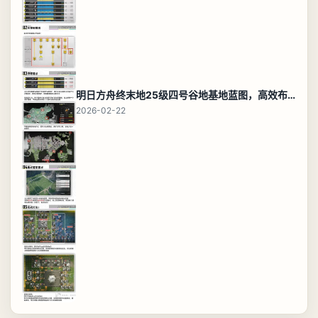
明日方舟终末地25级四号谷地基地蓝图，高效布局规划
2026-02-22