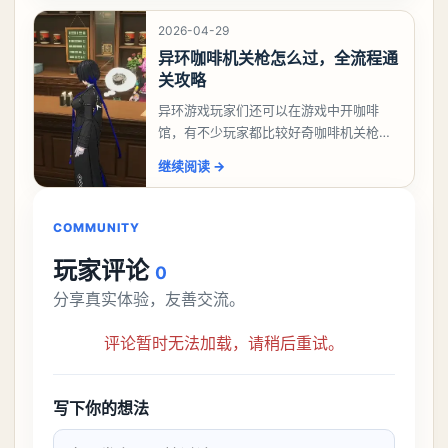
象委托唤孤归任务攻
2026-04-29
异环咖啡机关枪怎么过，全流程通
关攻略
异环游戏玩家们还可以在游戏中开咖啡
馆，有不少玩家都比较好奇咖啡机关枪应
该怎么过，今天游戏熊就给大家带来咖啡
继续阅读
→
机关枪攻略。异环咖啡机关枪怎么过一、
解锁条件都市大亨等
COMMUNITY
玩家评论
0
分享真实体验，友善交流。
评论暂时无法加载，请稍后重试。
写下你的想法