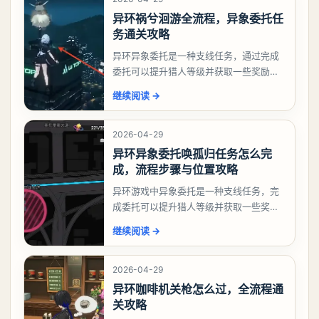
异环祸兮洄游全流程，异象委托任
务通关攻略
异环异象委托是一种支线任务，通过完成
委托可以提升猎人等级并获取一些奖励，
相信有不少玩家十分好奇祸兮洄游任务怎
继续阅读
→
么做，下面就来告诉大家。异环异象委托
祸兮洄游任务攻略
2026-04-29
异环异象委托唤孤归任务怎么完
成，流程步骤与位置攻略
异环游戏中异象委托是一种支线任务，完
成委托可以提升猎人等级并获取一些奖
励，不少玩家都很好奇唤孤归任务应该怎
继续阅读
→
么做，今天游戏熊就来告诉大家。异环异
象委托唤孤归任务攻
2026-04-29
异环咖啡机关枪怎么过，全流程通
关攻略