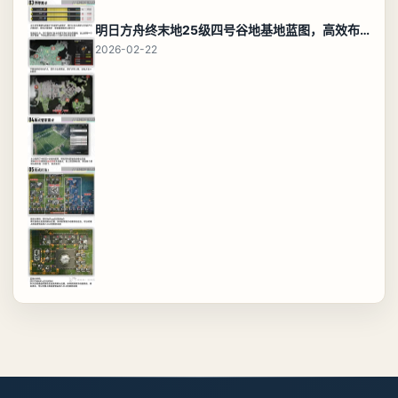
明日方舟终末地25级四号谷地基地蓝图，高效布局规划
2026-02-22