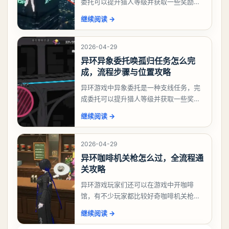
委托可以提升猎人等级并获取一些奖励，
相信有不少玩家十分好奇祸兮洄游任务怎
继续阅读
→
么做，下面就来告诉大家。异环异象委托
祸兮洄游任务攻略
2026-04-29
异环异象委托唤孤归任务怎么完
成，流程步骤与位置攻略
异环游戏中异象委托是一种支线任务，完
成委托可以提升猎人等级并获取一些奖
励，不少玩家都很好奇唤孤归任务应该怎
继续阅读
→
么做，今天游戏熊就来告诉大家。异环异
象委托唤孤归任务攻
2026-04-29
异环咖啡机关枪怎么过，全流程通
关攻略
异环游戏玩家们还可以在游戏中开咖啡
馆，有不少玩家都比较好奇咖啡机关枪应
该怎么过，今天游戏熊就给大家带来咖啡
继续阅读
→
机关枪攻略。异环咖啡机关枪怎么过一、