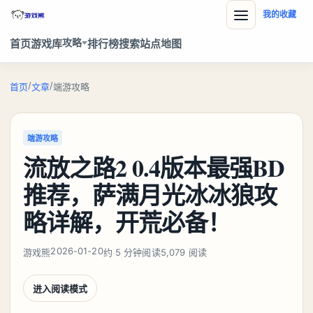
我的收藏
攻略
首页
游戏库
排行榜
搜索
站点地图
/
/
首页
文章
端游攻略
端游攻略
流放之路2 0.4版本最强BD
推荐，萨满月光冰冰狼攻
略详解，开荒必备！
2026-01-20
游戏熊
约 5 分钟阅读
5,079 阅读
进入阅读模式