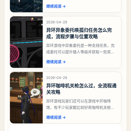
相信有不少玩家十分好奇祸兮洄游任务怎
继续阅读
→
么做，下面就来告诉大家。异环异象委托
祸兮洄游任务攻略
2026-04-29
异环异象委托唤孤归任务怎么完
成，流程步骤与位置攻略
异环游戏中异象委托是一种支线任务，完
成委托可以提升猎人等级并获取一些奖
励，不少玩家都很好奇唤孤归任务应该怎
继续阅读
→
么做，今天游戏熊就来告诉大家。异环异
象委托唤孤归任务攻
2026-04-29
异环咖啡机关枪怎么过，全流程通
关攻略
异环游戏玩家们还可以在游戏中开咖啡
馆，有不少玩家都比较好奇咖啡机关枪应
该怎么过，今天游戏熊就给大家带来咖啡
继续阅读
→
机关枪攻略。异环咖啡机关枪怎么过一、
解锁条件都市大亨等