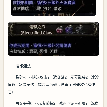
技能连法
裂碎-：--快速攻击2--近身战2--元素武装2--冰冷
同调--冰冷穿透（提高寒冰碎片伤害同时普攻也有伤
害）
月光突袭：--元素武装2--冰冷同调--霜咬2--深度