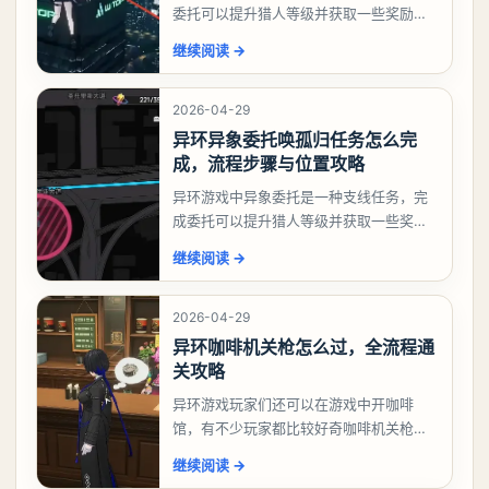
委托可以提升猎人等级并获取一些奖励，
相信有不少玩家十分好奇祸兮洄游任务怎
继续阅读
→
么做，下面就来告诉大家。异环异象委托
祸兮洄游任务攻略
2026-04-29
异环异象委托唤孤归任务怎么完
成，流程步骤与位置攻略
异环游戏中异象委托是一种支线任务，完
成委托可以提升猎人等级并获取一些奖
励，不少玩家都很好奇唤孤归任务应该怎
继续阅读
→
么做，今天游戏熊就来告诉大家。异环异
象委托唤孤归任务攻
2026-04-29
异环咖啡机关枪怎么过，全流程通
关攻略
异环游戏玩家们还可以在游戏中开咖啡
馆，有不少玩家都比较好奇咖啡机关枪应
该怎么过，今天游戏熊就给大家带来咖啡
继续阅读
→
机关枪攻略。异环咖啡机关枪怎么过一、