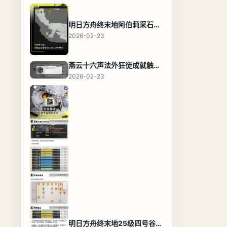
明日方舟终末地阿伯莉采石场宝箱全收集攻略，全点位分布图与路线
2026-02-23
燕云十六声法外狂徒成就触发条件与通关攻略
2026-02-23
明日方舟终末地25级四号谷地基地蓝图，高效布局规划