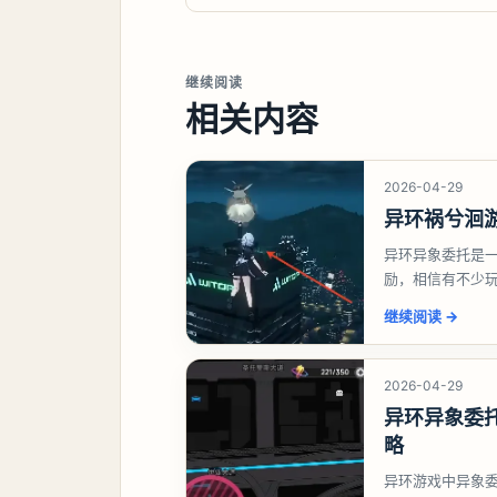
继续阅读
相关内容
2026-04-29
异环祸兮洄
异环异象委托是
励，相信有不少
异象委托祸兮洄
继续阅读
→
2026-04-29
异环异象委
略
异环游戏中异象