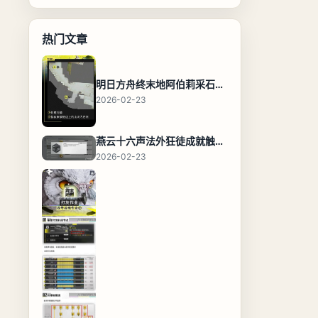
热门文章
明日方舟终末地阿伯莉采石场宝箱全收集攻略，全点位分布图与路线
2026-02-23
燕云十六声法外狂徒成就触发条件与通关攻略
2026-02-23