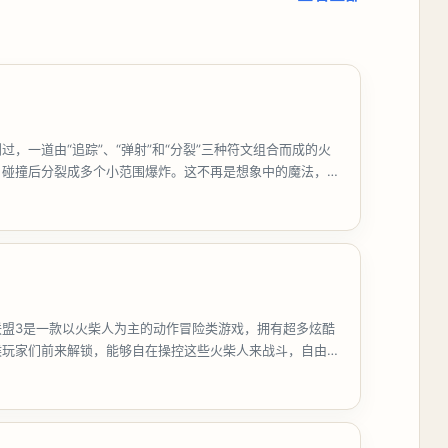
过，一道由“追踪”、“弹射”和“分裂”三种符文组合而成的火
，碰撞后分裂成多个小范围爆炸。这不再是想象中的魔法，而
《魔
3
联盟3是一款以火柴人为主的动作冒险类游戏，拥有超多炫酷
候玩家们前来解锁，能够自在操控这些火柴人来战斗，自由的
战斗，华丽