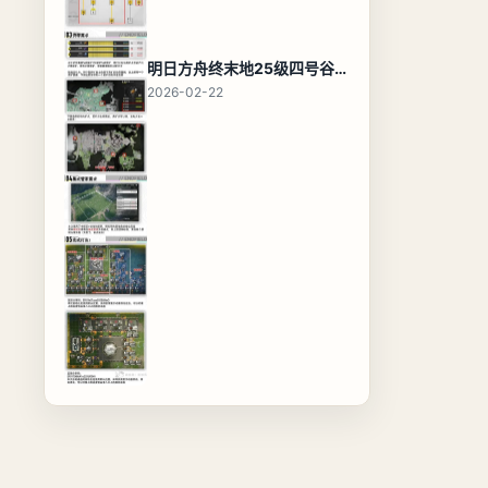
明日方舟终末地25级四号谷地基地蓝图，高效布局规划
2026-02-22