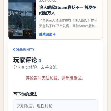
2026-02-22
浪人崛起Steam褒贬不一 首发在
线超万人
光荣第三人称动作RPG《浪人崛起》在今
天登陆了PC平台发售，目前Steam版首发
共有556篇评价，好评率只有46%，为“褒
继续阅读
→
贬不一”。中文区评价394篇，为“多半
COMMUNITY
玩家评论
0
分享真实体验，友善交流。
评论暂时无法加载，请稍后重试。
写下你的想法