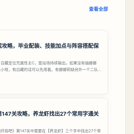
查看全部
成攻略，毕业配装、技能加点与阵容搭配保
，白藏定位咒属性主C，是站场持续输出。如果没有抽娜娜
来小吱，有白藏的话可以先用着。有娜娜莉缺另外一个二队C
考虑养个白藏
147关攻略，养龙虾找出27个常用字通关
开局吧》第147关中需要在【养龙虾】三个字中找出27个常