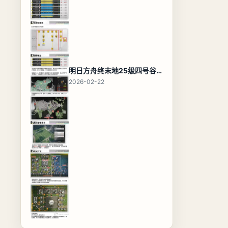
明日方舟终末地25级四号谷地基地蓝图，高效布局规划
2026-02-22