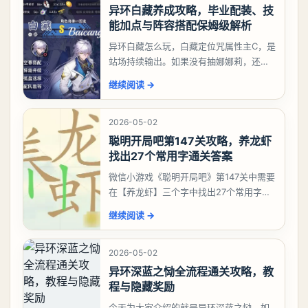
异环白藏养成攻略，毕业配装、技
能加点与阵容搭配保姆级解析
异环白藏怎么玩，白藏定位咒属性主C，是
站场持续输出。如果没有抽娜娜莉，还没
有肝出来小吱，有白藏的话可以先用着。
继续阅读
→
有娜娜莉缺另外一个二队C想打深渊也可以
考虑养个白藏
2026-05-02
聪明开局吧第147关攻略，养龙虾
找出27个常用字通关答案
微信小游戏《聪明开局吧》第147关中需要
在【养龙虾】三个字中找出27个常用字，
答案是一、二、三、介、尢、龙、兰、
继续阅读
→
大、夫、夰、巾、中、虫、下、虾、卜、
囗、吓、卟、
2026-05-02
异环深蓝之恸全流程通关攻略，教
程与隐藏奖励
今天为大家介绍的就是异环深蓝之恸，如