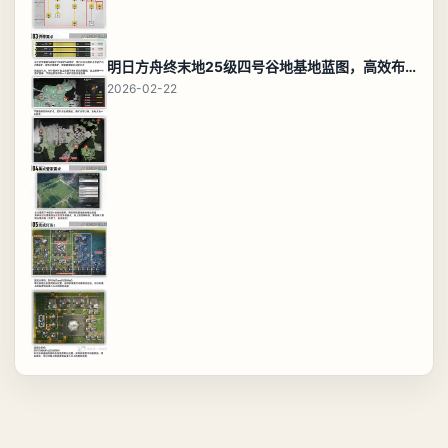
明日方舟终末地25级四号谷地基地蓝图，高效布局规划
2026-02-22