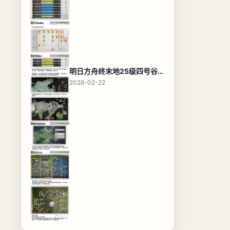
明日方舟终末地25级四号谷地基地蓝图，高效布局规划
2026-02-22