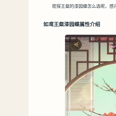
密探王粲的漆园蝶怎么选呢，感
如鸢王粲漆园蝶属性介绍