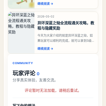
答案是一、二、三、介、尢、龙、兰、
继续阅读
→
大、夫、夰、巾、中、虫、下、虾、卜、
囗、吓、卟、
2026-05-02
异环深蓝之恸全流程通关攻略，教
程与隐藏奖励
今天为大家介绍的就是异环深蓝之恸，如
果玩家可以顺利的完成，就可以拿到S级弧
盘，性价比非常高。不过在初期难度还是
继续阅读
→
比较高的，对于那些新手玩家并不建议直
接去挑战。今天
COMMUNITY
玩家评论
0
分享真实体验，友善交流。
评论暂时无法加载，请稍后重试。
写下你的想法