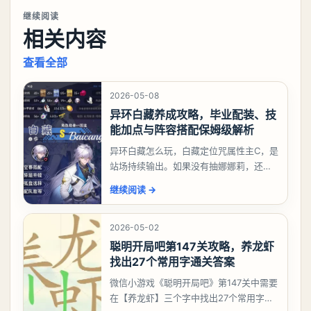
继续阅读
相关内容
查看全部
2026-05-08
异环白藏养成攻略，毕业配装、技
能加点与阵容搭配保姆级解析
异环白藏怎么玩，白藏定位咒属性主C，是
站场持续输出。如果没有抽娜娜莉，还没
有肝出来小吱，有白藏的话可以先用着。
继续阅读
→
有娜娜莉缺另外一个二队C想打深渊也可以
考虑养个白藏
2026-05-02
聪明开局吧第147关攻略，养龙虾
找出27个常用字通关答案
微信小游戏《聪明开局吧》第147关中需要
在【养龙虾】三个字中找出27个常用字，