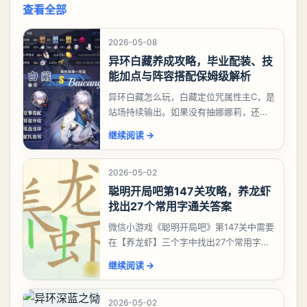
查看全部
2026-05-08
异环白藏养成攻略，毕业配装、技
能加点与阵容搭配保姆级解析
异环白藏怎么玩，白藏定位咒属性主C，是
站场持续输出。如果没有抽娜娜莉，还没
有肝出来小吱，有白藏的话可以先用着。
继续阅读
→
有娜娜莉缺另外一个二队C想打深渊也可以
考虑养个白藏
2026-05-02
聪明开局吧第147关攻略，养龙虾
找出27个常用字通关答案
微信小游戏《聪明开局吧》第147关中需要
在【养龙虾】三个字中找出27个常用字，
答案是一、二、三、介、尢、龙、兰、
继续阅读
→
大、夫、夰、巾、中、虫、下、虾、卜、
囗、吓、卟、
2026-05-02