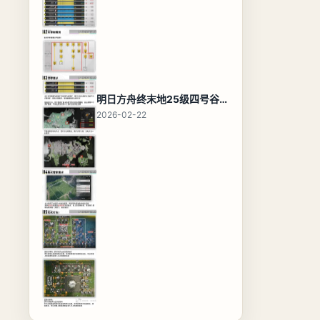
明日方舟终末地25级四号谷地基地蓝图，高效布局规划
2026-02-22