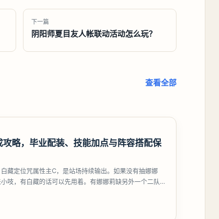
下一篇
阴阳师夏目友人帐联动活动怎么玩？
查看全部
成攻略，毕业配装、技能加点与阵容搭配保
，白藏定位咒属性主C，是站场持续输出。如果没有抽娜娜
来小吱，有白藏的话可以先用着。有娜娜莉缺另外一个二队C
考虑养个白藏