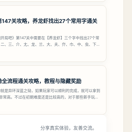
147关攻略，养龙虾找出27个常用字通关
开局吧》第147关中需要在【养龙虾】三个字中找出27个常
、二、三、介、尢、龙、兰、大、夫、夰、巾、中、虫、下、
、卟、
恸全流程通关攻略，教程与隐藏奖励
的就是异环深蓝之恸，如果玩家可以顺利的完成，就可以拿到
比非常高。不过在初期难度还是比较高的，对于那些新手玩家
挑战。今天
分享真实体验，友善交流。