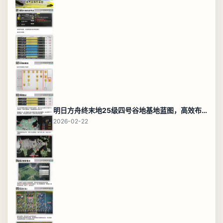
明日方舟终末地25级四号谷地基地蓝图，高效布局规划
2026-02-22