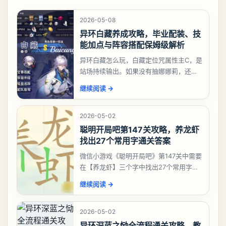
2026-05-08
异环白藏养成攻略，毕业配装、技
能加点与阵容搭配保姆级解析
异环白藏怎么玩，白藏定位咒属性主C，是
站场持续输出。如果没有抽娜娜莉，还没
有肝出来小吱，有白藏的话可以先用着。
继续阅读
→
有娜娜莉缺另外一个二队C想打深渊也可以
考虑养个白藏
2026-05-02
聪明开局吧第147关攻略，养龙虾
找出27个常用字通关答案
微信小游戏《聪明开局吧》第147关中需要
在【养龙虾】三个字中找出27个常用字，
答案是一、二、三、介、尢、龙、兰、
继续阅读
→
大、夫、夰、巾、中、虫、下、虾、卜、
囗、吓、卟、
2026-05-02
异环深蓝之恸全流程通关攻略，教