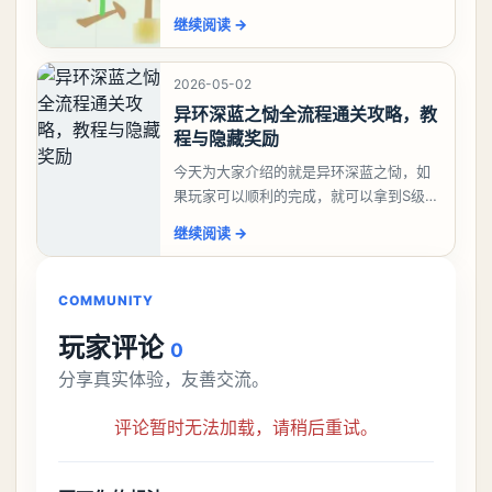
答案是一、二、三、介、尢、龙、兰、
继续阅读
→
大、夫、夰、巾、中、虫、下、虾、卜、
囗、吓、卟、
2026-05-02
异环深蓝之恸全流程通关攻略，教
程与隐藏奖励
今天为大家介绍的就是异环深蓝之恸，如
果玩家可以顺利的完成，就可以拿到S级弧
盘，性价比非常高。不过在初期难度还是
继续阅读
→
比较高的，对于那些新手玩家并不建议直
接去挑战。今天
COMMUNITY
玩家评论
0
分享真实体验，友善交流。
评论暂时无法加载，请稍后重试。