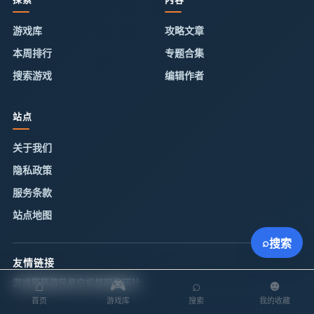
游戏库
攻略文章
本周排行
专题合集
搜索游戏
编辑作者
站点
关于我们
隐私政策
服务条款
站点地图
⌕
搜索
友情链接
游戏葡萄
游民星空
机核网
游研社
⌂
🎮
⌕
☻
首页
游戏库
搜索
我的收藏