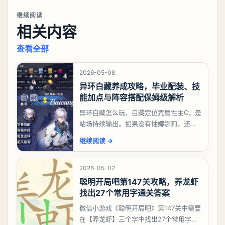
继续阅读
相关内容
查看全部
2026-05-08
异环白藏养成攻略，毕业配装、技
能加点与阵容搭配保姆级解析
异环白藏怎么玩，白藏定位咒属性主C，是
站场持续输出。如果没有抽娜娜莉，还没
有肝出来小吱，有白藏的话可以先用着。
继续阅读
→
有娜娜莉缺另外一个二队C想打深渊也可以
考虑养个白藏
2026-05-02
聪明开局吧第147关攻略，养龙虾
找出27个常用字通关答案
微信小游戏《聪明开局吧》第147关中需要
在【养龙虾】三个字中找出27个常用字，