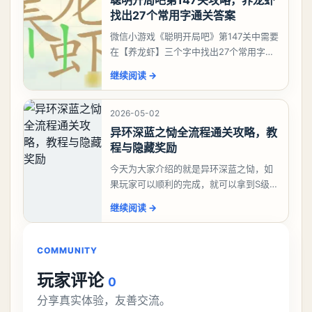
聪明开局吧第147关攻略，养龙虾
找出27个常用字通关答案
微信小游戏《聪明开局吧》第147关中需要
在【养龙虾】三个字中找出27个常用字，
答案是一、二、三、介、尢、龙、兰、
继续阅读
→
大、夫、夰、巾、中、虫、下、虾、卜、
囗、吓、卟、
2026-05-02
异环深蓝之恸全流程通关攻略，教
程与隐藏奖励
今天为大家介绍的就是异环深蓝之恸，如
果玩家可以顺利的完成，就可以拿到S级弧
盘，性价比非常高。不过在初期难度还是
继续阅读
→
比较高的，对于那些新手玩家并不建议直
接去挑战。今天
COMMUNITY
玩家评论
0
分享真实体验，友善交流。