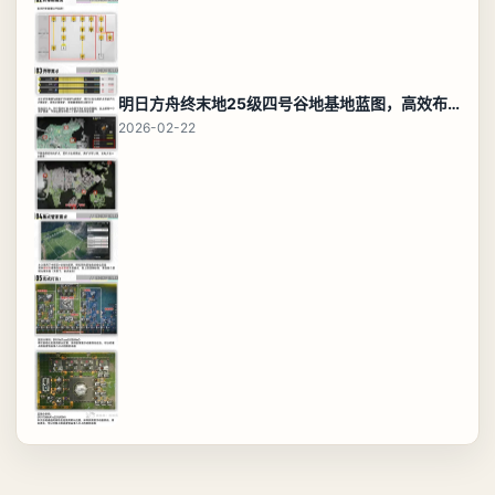
明日方舟终末地25级四号谷地基地蓝图，高效布局规划
2026-02-22