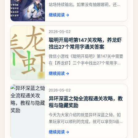
站场持续输出。如果没有抽娜娜莉，还没
有肝出来小吱，有白藏的话可以先用着。
继续阅读
→
有娜娜莉缺另外一个二队C想打深渊也可以
考虑养个白藏
2026-05-02
聪明开局吧第147关攻略，养龙虾
找出27个常用字通关答案
微信小游戏《聪明开局吧》第147关中需要
在【养龙虾】三个字中找出27个常用字，
答案是一、二、三、介、尢、龙、兰、
继续阅读
→
大、夫、夰、巾、中、虫、下、虾、卜、
囗、吓、卟、
2026-05-02
异环深蓝之恸全流程通关攻略，教
程与隐藏奖励
今天为大家介绍的就是异环深蓝之恸，如
果玩家可以顺利的完成，就可以拿到S级弧
盘，性价比非常高。不过在初期难度还是
继续阅读
→
比较高的，对于那些新手玩家并不建议直