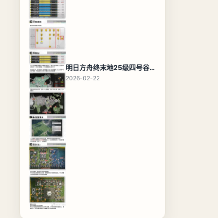
明日方舟终末地25级四号谷地基地蓝图，高效布局规划
2026-02-22