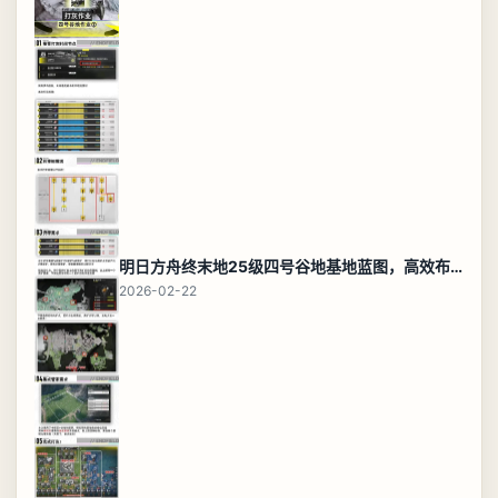
明日方舟终末地25级四号谷地基地蓝图，高效布局规划
2026-02-22