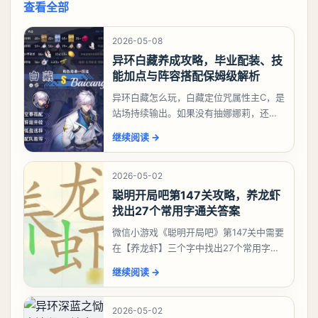
查看全部
2026-05-08
异环白藏养成攻略，毕业配装、技
能加点与阵容搭配保姆级解析
异环白藏怎么玩，白藏定位咒属性主C，是
站场持续输出。如果没有抽娜娜莉，还没
有肝出来小吱，有白藏的话可以先用着。
继续阅读
→
有娜娜莉缺另外一个二队C想打深渊也可以
考虑养个白藏
2026-05-02
聪明开局吧第147关攻略，养龙虾
找出27个常用字通关答案
微信小游戏《聪明开局吧》第147关中需要
在【养龙虾】三个字中找出27个常用字，
答案是一、二、三、介、尢、龙、兰、
继续阅读
→
大、夫、夰、巾、中、虫、下、虾、卜、
囗、吓、卟、
2026-05-02