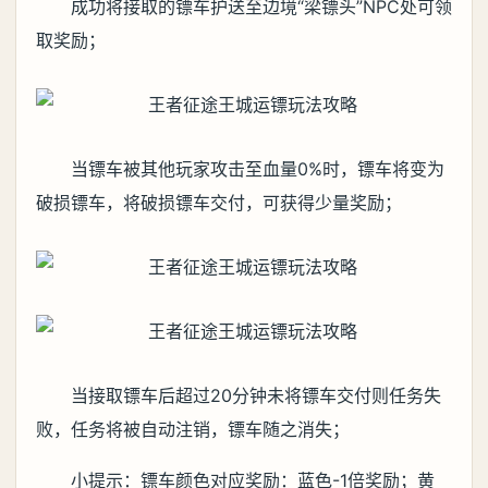
成功将接取的镖车护送至边境“梁镖头”NPC处可领
取奖励；
当镖车被其他玩家攻击至血量0%时，镖车将变为
破损镖车，将破损镖车交付，可获得少量奖励；
当接取镖车后超过20分钟未将镖车交付则任务失
败，任务将被自动注销，镖车随之消失；
小提示：镖车颜色对应奖励：蓝色-1倍奖励；黄