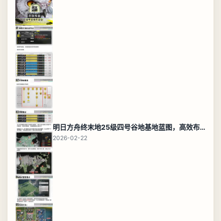
明日方舟终末地25级四号谷地基地蓝图，高效布局规划
2026-02-22