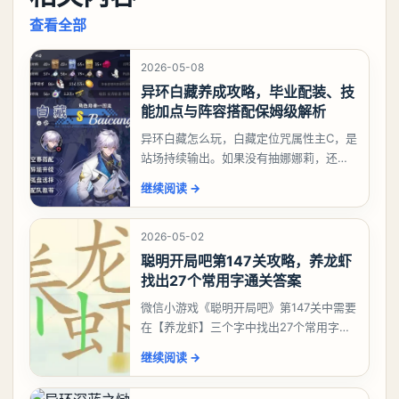
查看全部
2026-05-08
异环白藏养成攻略，毕业配装、技
能加点与阵容搭配保姆级解析
异环白藏怎么玩，白藏定位咒属性主C，是
站场持续输出。如果没有抽娜娜莉，还没
有肝出来小吱，有白藏的话可以先用着。
继续阅读
→
有娜娜莉缺另外一个二队C想打深渊也可以
考虑养个白藏
2026-05-02
聪明开局吧第147关攻略，养龙虾
找出27个常用字通关答案
微信小游戏《聪明开局吧》第147关中需要
在【养龙虾】三个字中找出27个常用字，
答案是一、二、三、介、尢、龙、兰、
继续阅读
→
大、夫、夰、巾、中、虫、下、虾、卜、
囗、吓、卟、