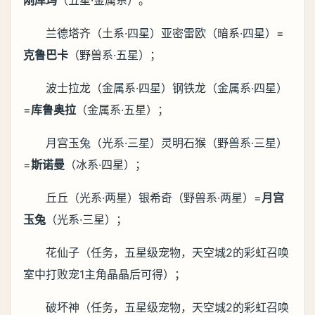
刚库玛
（五星·金属系）。
兰德塔齐（土系·四星）亚密雷欧（暗系·四星）=
克鲁巴卡
（野兽系·五星）；
波士拉龙（金属系·四星）钢铁龙（金属系·四星）
=
库鲁奥拉
（金属系·五星）；
月宫玉兔（光系·三星）灵明石猴（野兽系·三星）
=
斯诺曼
（冰系·四星）；
丘丘（光系·两星）银希奇（野兽系·两星）=
月宫
玉兔
（光系·三星）；
花仙子（任务，五星级宠物，天空城2的彩虹召唤
室中打败宠1主角晶晶后可得）；
破坏神（任务，五星级宠物，天空城2的彩虹召唤