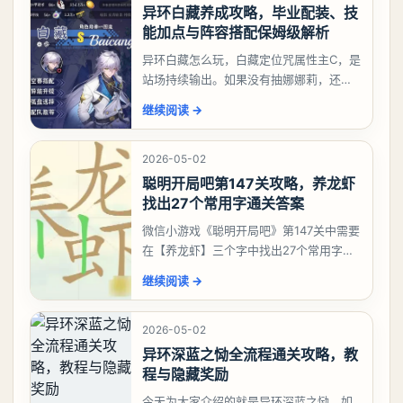
异环白藏养成攻略，毕业配装、技
能加点与阵容搭配保姆级解析
异环白藏怎么玩，白藏定位咒属性主C，是
站场持续输出。如果没有抽娜娜莉，还没
有肝出来小吱，有白藏的话可以先用着。
继续阅读
→
有娜娜莉缺另外一个二队C想打深渊也可以
考虑养个白藏
2026-05-02
聪明开局吧第147关攻略，养龙虾
找出27个常用字通关答案
微信小游戏《聪明开局吧》第147关中需要
在【养龙虾】三个字中找出27个常用字，
答案是一、二、三、介、尢、龙、兰、
继续阅读
→
大、夫、夰、巾、中、虫、下、虾、卜、
囗、吓、卟、
2026-05-02
异环深蓝之恸全流程通关攻略，教
程与隐藏奖励
今天为大家介绍的就是异环深蓝之恸，如