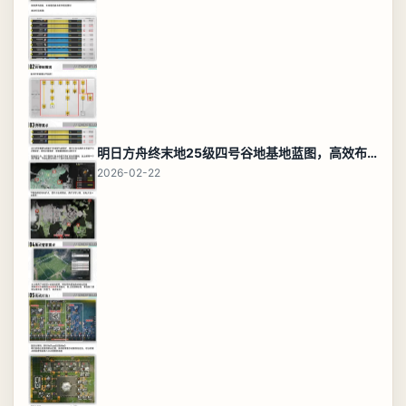
明日方舟终末地25级四号谷地基地蓝图，高效布局规划
2026-02-22