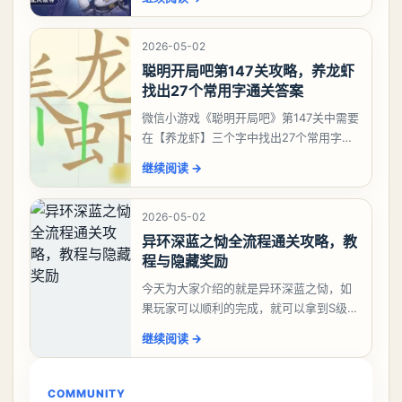
有娜娜莉缺另外一个二队C想打深渊也可以
考虑养个白藏
2026-05-02
聪明开局吧第147关攻略，养龙虾
找出27个常用字通关答案
微信小游戏《聪明开局吧》第147关中需要
在【养龙虾】三个字中找出27个常用字，
答案是一、二、三、介、尢、龙、兰、
继续阅读
→
大、夫、夰、巾、中、虫、下、虾、卜、
囗、吓、卟、
2026-05-02
异环深蓝之恸全流程通关攻略，教
程与隐藏奖励
今天为大家介绍的就是异环深蓝之恸，如
果玩家可以顺利的完成，就可以拿到S级弧
盘，性价比非常高。不过在初期难度还是
继续阅读
→
比较高的，对于那些新手玩家并不建议直
接去挑战。今天
COMMUNITY