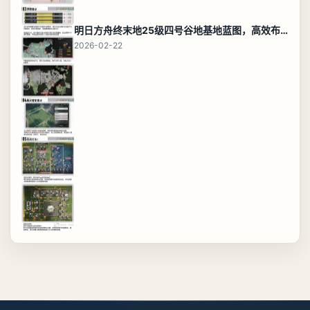
明日方舟终末地25级四号谷地基地蓝图，高效布局规划
2026-02-22