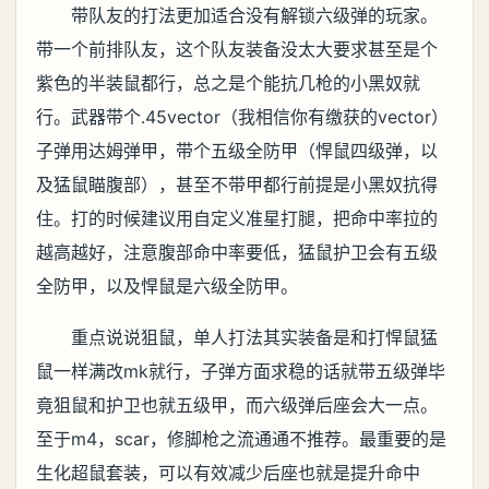
带队友的打法更加适合没有解锁六级弹的玩家。
带一个前排队友，这个队友装备没太大要求甚至是个
紫色的半装鼠都行，总之是个能抗几枪的小黑奴就
行。武器带个.45vector（我相信你有缴获的vector）
子弹用达姆弹甲，带个五级全防甲（悍鼠四级弹，以
及猛鼠瞄腹部），甚至不带甲都行前提是小黑奴抗得
住。打的时候建议用自定义准星打腿，把命中率拉的
越高越好，注意腹部命中率要低，猛鼠护卫会有五级
全防甲，以及悍鼠是六级全防甲。
重点说说狙鼠，单人打法其实装备是和打悍鼠猛
鼠一样满改mk就行，子弹方面求稳的话就带五级弹毕
竟狙鼠和护卫也就五级甲，而六级弹后座会大一点。
至于m4，scar，修脚枪之流通通不推荐。最重要的是
生化超鼠套装，可以有效减少后座也就是提升命中