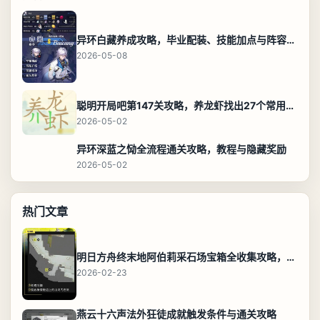
异环白藏养成攻略，毕业配装、技能加点与阵容搭配保姆级解析
2026-05-08
聪明开局吧第147关攻略，养龙虾找出27个常用字通关答案
2026-05-02
异环深蓝之恸全流程通关攻略，教程与隐藏奖励
2026-05-02
热门文章
明日方舟终末地阿伯莉采石场宝箱全收集攻略，全点位分布图与路线
2026-02-23
燕云十六声法外狂徒成就触发条件与通关攻略