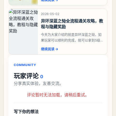
大、夫、夰、巾、中、虫、下、虾、卜、
囗、吓、卟、
2026-05-02
异环深蓝之恸全流程通关攻略，教
程与隐藏奖励
今天为大家介绍的就是异环深蓝之恸，如
果玩家可以顺利的完成，就可以拿到S级弧
盘，性价比非常高。不过在初期难度还是
继续阅读
→
比较高的，对于那些新手玩家并不建议直
接去挑战。今天
COMMUNITY
玩家评论
0
分享真实体验，友善交流。
评论暂时无法加载，请稍后重试。
写下你的想法