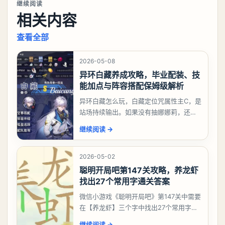
继续阅读
相关内容
查看全部
2026-05-08
异环白藏养成攻略，毕业配装、技
能加点与阵容搭配保姆级解析
异环白藏怎么玩，白藏定位咒属性主C，是
站场持续输出。如果没有抽娜娜莉，还没
有肝出来小吱，有白藏的话可以先用着。
继续阅读
→
有娜娜莉缺另外一个二队C想打深渊也可以
考虑养个白藏
2026-05-02
聪明开局吧第147关攻略，养龙虾
找出27个常用字通关答案
微信小游戏《聪明开局吧》第147关中需要
在【养龙虾】三个字中找出27个常用字，
答案是一、二、三、介、尢、龙、兰、
继续阅读
→