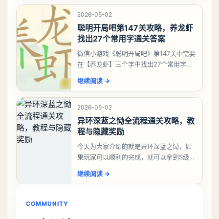
考虑养个白藏
2026-05-02
聪明开局吧第147关攻略，养龙虾
找出27个常用字通关答案
微信小游戏《聪明开局吧》第147关中需要
在【养龙虾】三个字中找出27个常用字，
答案是一、二、三、介、尢、龙、兰、
继续阅读
→
大、夫、夰、巾、中、虫、下、虾、卜、
囗、吓、卟、
2026-05-02
异环深蓝之恸全流程通关攻略，教
程与隐藏奖励
今天为大家介绍的就是异环深蓝之恸，如
果玩家可以顺利的完成，就可以拿到S级弧
盘，性价比非常高。不过在初期难度还是
继续阅读
→
比较高的，对于那些新手玩家并不建议直
接去挑战。今天
COMMUNITY