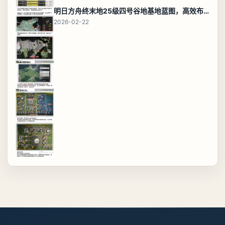
明日方舟终末地25级四号谷地基地蓝图，高效布局规划
2026-02-22