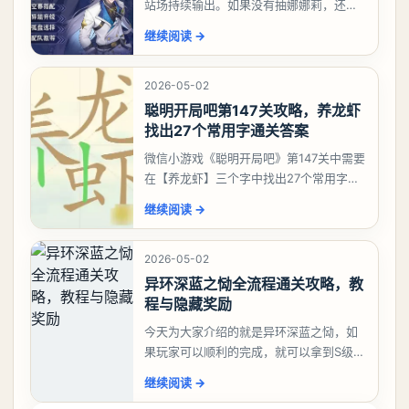
站场持续输出。如果没有抽娜娜莉，还没
有肝出来小吱，有白藏的话可以先用着。
继续阅读
→
有娜娜莉缺另外一个二队C想打深渊也可以
考虑养个白藏
2026-05-02
聪明开局吧第147关攻略，养龙虾
找出27个常用字通关答案
微信小游戏《聪明开局吧》第147关中需要
在【养龙虾】三个字中找出27个常用字，
答案是一、二、三、介、尢、龙、兰、
继续阅读
→
大、夫、夰、巾、中、虫、下、虾、卜、
囗、吓、卟、
2026-05-02
异环深蓝之恸全流程通关攻略，教
程与隐藏奖励
今天为大家介绍的就是异环深蓝之恸，如
果玩家可以顺利的完成，就可以拿到S级弧
盘，性价比非常高。不过在初期难度还是
继续阅读
→
比较高的，对于那些新手玩家并不建议直