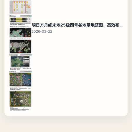
明日方舟终末地25级四号谷地基地蓝图，高效布局规划
2026-02-22