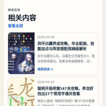
继续阅读
相关内容
查看全部
2026-05-08
异环白藏养成攻略，毕业配装、技
能加点与阵容搭配保姆级解析
异环白藏怎么玩，白藏定位咒属性主C，是
站场持续输出。如果没有抽娜娜莉，还没
有肝出来小吱，有白藏的话可以先用着。
继续阅读
→
有娜娜莉缺另外一个二队C想打深渊也可以
考虑养个白藏
2026-05-02
聪明开局吧第147关攻略，养龙虾
找出27个常用字通关答案
微信小游戏《聪明开局吧》第147关中需要
在【养龙虾】三个字中找出27个常用字，