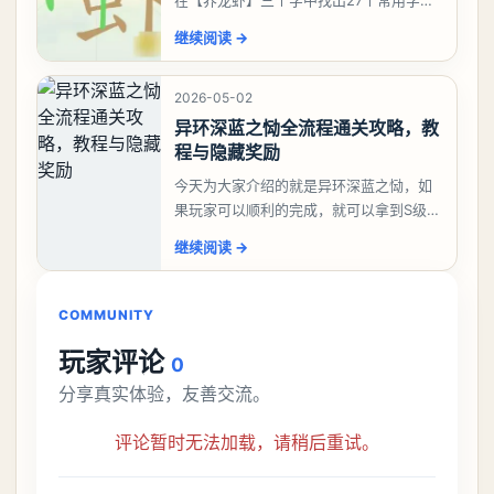
答案是一、二、三、介、尢、龙、兰、
继续阅读
→
大、夫、夰、巾、中、虫、下、虾、卜、
囗、吓、卟、
2026-05-02
异环深蓝之恸全流程通关攻略，教
程与隐藏奖励
今天为大家介绍的就是异环深蓝之恸，如
果玩家可以顺利的完成，就可以拿到S级弧
盘，性价比非常高。不过在初期难度还是
继续阅读
→
比较高的，对于那些新手玩家并不建议直
接去挑战。今天
COMMUNITY
玩家评论
0
分享真实体验，友善交流。
评论暂时无法加载，请稍后重试。