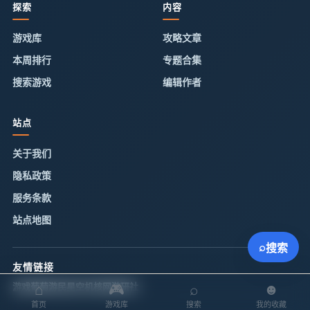
探索
内容
游戏库
攻略文章
本周排行
专题合集
搜索游戏
编辑作者
站点
关于我们
隐私政策
服务条款
站点地图
⌕
搜索
友情链接
⌂
🎮
⌕
☻
游戏葡萄
游民星空
机核网
游研社
首页
游戏库
搜索
我的收藏