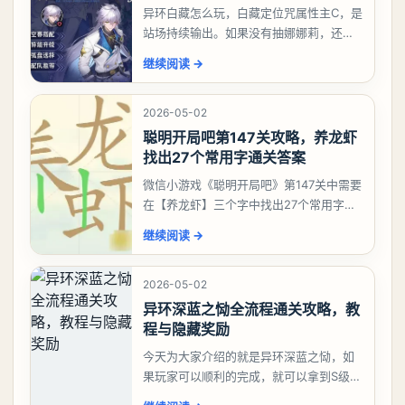
异环白藏怎么玩，白藏定位咒属性主C，是
站场持续输出。如果没有抽娜娜莉，还没
有肝出来小吱，有白藏的话可以先用着。
继续阅读
→
有娜娜莉缺另外一个二队C想打深渊也可以
考虑养个白藏
2026-05-02
聪明开局吧第147关攻略，养龙虾
找出27个常用字通关答案
微信小游戏《聪明开局吧》第147关中需要
在【养龙虾】三个字中找出27个常用字，
答案是一、二、三、介、尢、龙、兰、
继续阅读
→
大、夫、夰、巾、中、虫、下、虾、卜、
囗、吓、卟、
2026-05-02
异环深蓝之恸全流程通关攻略，教
程与隐藏奖励
今天为大家介绍的就是异环深蓝之恸，如
果玩家可以顺利的完成，就可以拿到S级弧
盘，性价比非常高。不过在初期难度还是