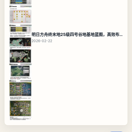
明日方舟终末地25级四号谷地基地蓝图，高效布局规划
2026-02-22