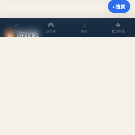
⌕
搜索
⌂
🎮
⌕
☻
游戏熊
首页
游戏库
搜索
我的收藏
熊
内容丰富、以编辑判断为核心的游戏媒体。
探索
内容
游戏库
攻略文章
本周排行
专题合集
搜索游戏
编辑作者
站点