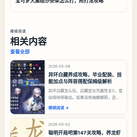
宝可梦大集结沙奈朵怎么打，附打法攻略
继续阅读
相关内容
查看全部
2026-05-08
异环白藏养成攻略，毕业配装、技
能加点与阵容搭配保姆级解析
异环白藏怎么玩，白藏定位咒属性主C，是
站场持续输出。如果没有抽娜娜莉，还没
有肝出来小吱，有白藏的话可以先用着。
继续阅读
→
有娜娜莉缺另外一个二队C想打深渊也可以
考虑养个白藏
2026-05-02
聪明开局吧第147关攻略，养龙虾