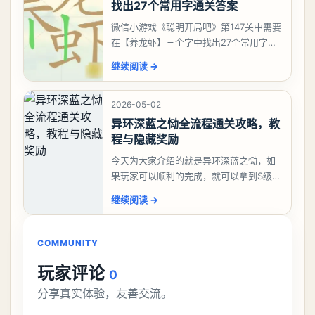
找出27个常用字通关答案
微信小游戏《聪明开局吧》第147关中需要
在【养龙虾】三个字中找出27个常用字，
答案是一、二、三、介、尢、龙、兰、
继续阅读
→
大、夫、夰、巾、中、虫、下、虾、卜、
囗、吓、卟、
2026-05-02
异环深蓝之恸全流程通关攻略，教
程与隐藏奖励
今天为大家介绍的就是异环深蓝之恸，如
果玩家可以顺利的完成，就可以拿到S级弧
盘，性价比非常高。不过在初期难度还是
继续阅读
→
比较高的，对于那些新手玩家并不建议直
接去挑战。今天
COMMUNITY
玩家评论
0
分享真实体验，友善交流。