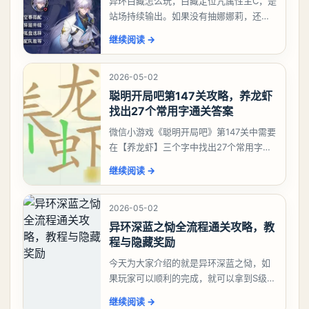
异环白藏怎么玩，白藏定位咒属性主C，是
站场持续输出。如果没有抽娜娜莉，还没
有肝出来小吱，有白藏的话可以先用着。
继续阅读
→
有娜娜莉缺另外一个二队C想打深渊也可以
考虑养个白藏
2026-05-02
聪明开局吧第147关攻略，养龙虾
找出27个常用字通关答案
微信小游戏《聪明开局吧》第147关中需要
在【养龙虾】三个字中找出27个常用字，
答案是一、二、三、介、尢、龙、兰、
继续阅读
→
大、夫、夰、巾、中、虫、下、虾、卜、
囗、吓、卟、
2026-05-02
异环深蓝之恸全流程通关攻略，教
程与隐藏奖励
今天为大家介绍的就是异环深蓝之恸，如
果玩家可以顺利的完成，就可以拿到S级弧
盘，性价比非常高。不过在初期难度还是
继续阅读
→
比较高的，对于那些新手玩家并不建议直