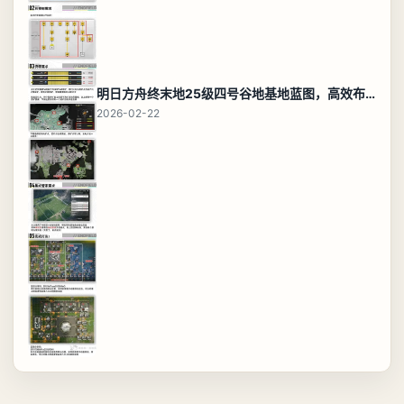
明日方舟终末地25级四号谷地基地蓝图，高效布局规划
2026-02-22