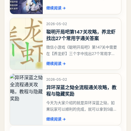
有肝出来小吱，有白藏的话可以先用着。
继续阅读
→
有娜娜莉缺另外一个二队C想打深渊也可以
考虑养个白藏
2026-05-02
聪明开局吧第147关攻略，养龙虾
找出27个常用字通关答案
微信小游戏《聪明开局吧》第147关中需要
在【养龙虾】三个字中找出27个常用字，
答案是一、二、三、介、尢、龙、兰、
继续阅读
→
大、夫、夰、巾、中、虫、下、虾、卜、
囗、吓、卟、
2026-05-02
异环深蓝之恸全流程通关攻略，教
程与隐藏奖励
今天为大家介绍的就是异环深蓝之恸，如
果玩家可以顺利的完成，就可以拿到S级弧
盘，性价比非常高。不过在初期难度还是
继续阅读
→
比较高的，对于那些新手玩家并不建议直
接去挑战。今天