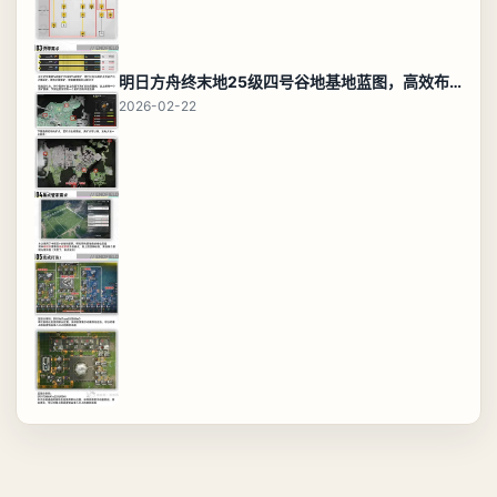
明日方舟终末地25级四号谷地基地蓝图，高效布局规划
2026-02-22