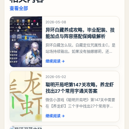
查看全部
2026-05-08
异环白藏养成攻略，毕业配装、技
能加点与阵容搭配保姆级解析
异环白藏怎么玩，白藏定位咒属性主C，是
站场持续输出。如果没有抽娜娜莉，还没
有肝出来小吱，有白藏的话可以先用着。
继续阅读
→
有娜娜莉缺另外一个二队C想打深渊也可以
考虑养个白藏
2026-05-02
聪明开局吧第147关攻略，养龙虾
找出27个常用字通关答案
微信小游戏《聪明开局吧》第147关中需要
在【养龙虾】三个字中找出27个常用字，
答案是一、二、三、介、尢、龙、兰、
继续阅读
→
大、夫、夰、巾、中、虫、下、虾、卜、
囗、吓、卟、