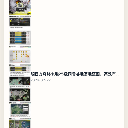
明日方舟终末地25级四号谷地基地蓝图，高效布局规划
2026-02-22