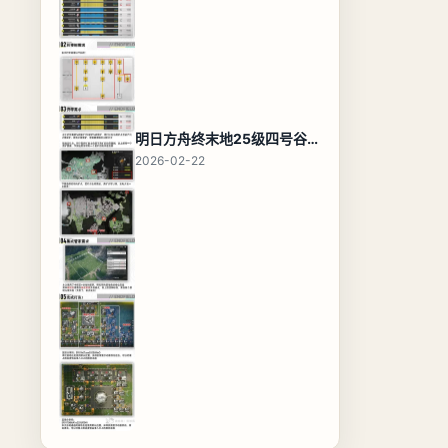
明日方舟终末地25级四号谷地基地蓝图，高效布局规划
2026-02-22