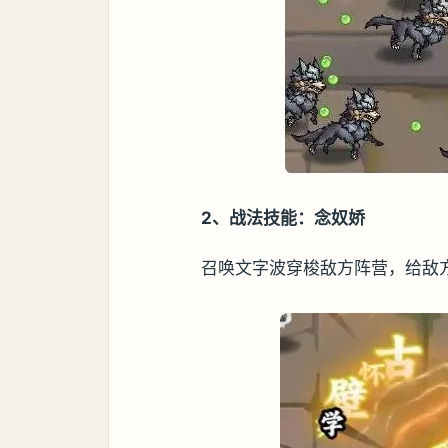
2、战法技能：念奴娇
召唤文字波穿梭敌方阵营，给敌