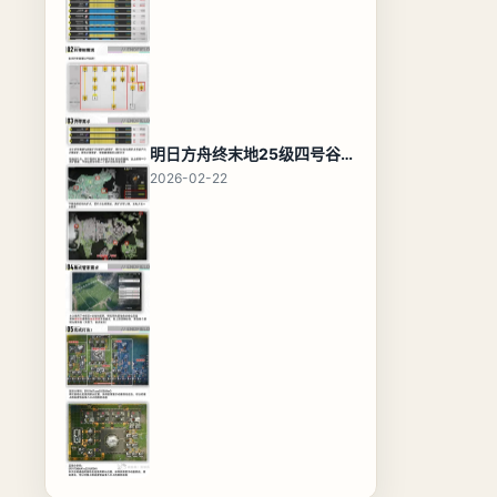
明日方舟终末地25级四号谷地基地蓝图，高效布局规划
2026-02-22