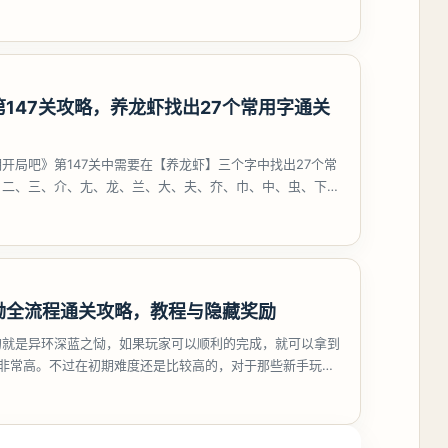
147关攻略，养龙虾找出27个常用字通关
开局吧》第147关中需要在【养龙虾】三个字中找出27个常
、二、三、介、尢、龙、兰、大、夫、夰、巾、中、虫、下、
、卟、
恸全流程通关攻略，教程与隐藏奖励
的就是异环深蓝之恸，如果玩家可以顺利的完成，就可以拿到
比非常高。不过在初期难度还是比较高的，对于那些新手玩家
挑战。今天