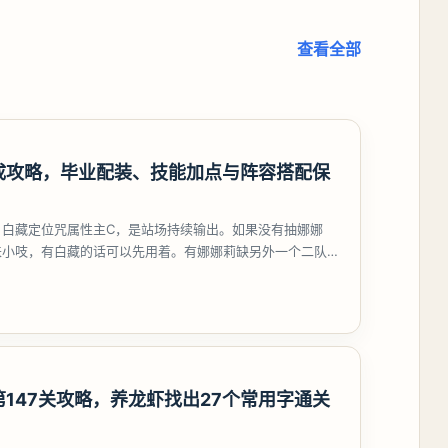
查看全部
成攻略，毕业配装、技能加点与阵容搭配保
，白藏定位咒属性主C，是站场持续输出。如果没有抽娜娜
来小吱，有白藏的话可以先用着。有娜娜莉缺另外一个二队C
考虑养个白藏
147关攻略，养龙虾找出27个常用字通关