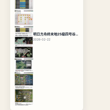
明日方舟终末地25级四号谷地基地蓝图，高效布局规划
2026-02-22