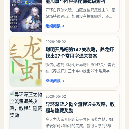
能加点与阵容搭配保姆级解析
异环白藏怎么玩，白藏定位咒属性主C，是
站场持续输出。如果没有抽娜娜莉，还没
有肝出来小吱，有白藏的话可以先用着。
继续阅读
→
有娜娜莉缺另外一个二队C想打深渊也可以
考虑养个白藏
2026-05-02
聪明开局吧第147关攻略，养龙虾
找出27个常用字通关答案
微信小游戏《聪明开局吧》第147关中需要
在【养龙虾】三个字中找出27个常用字，
答案是一、二、三、介、尢、龙、兰、
继续阅读
→
大、夫、夰、巾、中、虫、下、虾、卜、
囗、吓、卟、
2026-05-02
异环深蓝之恸全流程通关攻略，教
程与隐藏奖励
今天为大家介绍的就是异环深蓝之恸，如
果玩家可以顺利的完成，就可以拿到S级弧