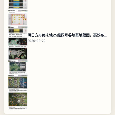
明日方舟终末地25级四号谷地基地蓝图，高效布局规划
2026-02-22