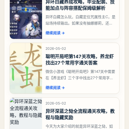
异环白藏养成攻略，毕业配装、技
能加点与阵容搭配保姆级解析
异环白藏怎么玩，白藏定位咒属性主C，是
站场持续输出。如果没有抽娜娜莉，还没
有肝出来小吱，有白藏的话可以先用着。
继续阅读
→
有娜娜莉缺另外一个二队C想打深渊也可以
考虑养个白藏
2026-05-02
聪明开局吧第147关攻略，养龙虾
找出27个常用字通关答案
微信小游戏《聪明开局吧》第147关中需要
在【养龙虾】三个字中找出27个常用字，
答案是一、二、三、介、尢、龙、兰、
继续阅读
→
大、夫、夰、巾、中、虫、下、虾、卜、
囗、吓、卟、
2026-05-02
异环深蓝之恸全流程通关攻略，教
程与隐藏奖励
今天为大家介绍的就是异环深蓝之恸，如