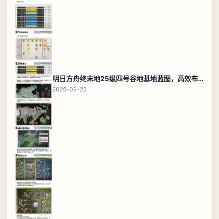
明日方舟终末地25级四号谷地基地蓝图，高效布局规划
2026-02-22