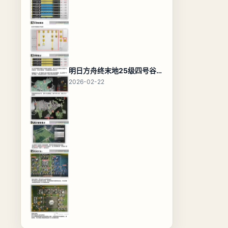
明日方舟终末地25级四号谷地基地蓝图，高效布局规划
2026-02-22