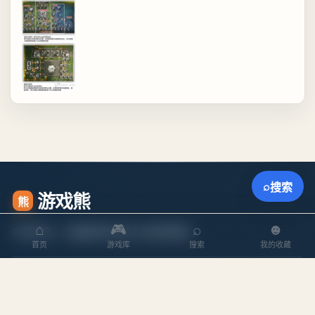
⌕
搜索
游戏熊
熊
⌂
🎮
⌕
☻
内容丰富、以编辑判断为核心的游戏媒体。
首页
游戏库
搜索
我的收藏
探索
内容