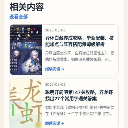
相关内容
查看全部
2026-05-08
异环白藏养成攻略，毕业配装、技
能加点与阵容搭配保姆级解析
异环白藏怎么玩，白藏定位咒属性主C，是
站场持续输出。如果没有抽娜娜莉，还没
有肝出来小吱，有白藏的话可以先用着。
继续阅读
→
有娜娜莉缺另外一个二队C想打深渊也可以
考虑养个白藏
2026-05-02
聪明开局吧第147关攻略，养龙虾
找出27个常用字通关答案
微信小游戏《聪明开局吧》第147关中需要
在【养龙虾】三个字中找出27个常用字，
答案是一、二、三、介、尢、龙、兰、
继续阅读
→
大、夫、夰、巾、中、虫、下、虾、卜、