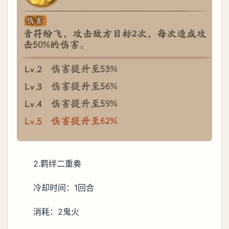
2.羁绊二重奏
冷却时间：1回合
消耗：2鬼火