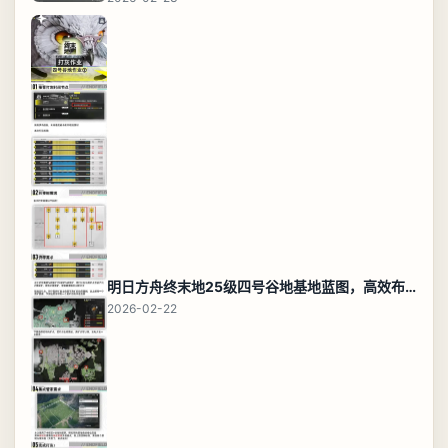
明日方舟终末地25级四号谷地基地蓝图，高效布局规划
2026-02-22