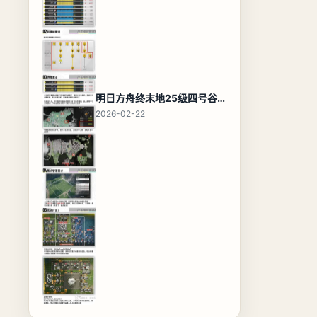
明日方舟终末地25级四号谷地基地蓝图，高效布局规划
2026-02-22