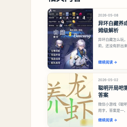
2026-05-08
异环白藏养
姆级解析
异环白藏怎么玩
莉，还没有肝出
想打深渊也可以
继续阅读
→
2026-05-02
聪明开局吧第
答案
微信小游戏《聪明
用字，答案是一
虾、卜、囗、吓
继续阅读
→