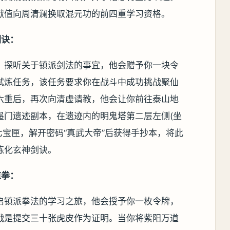
献值向周清澜换取混元功的前四重学习资格。
剑诀：
，探听关于镇派剑法的事宜，他会赠予你一块令
试炼任务，该任务要求你在战斗中成功挑战聚仙
六重后，再次向清虚请教，他会让你前往泰山地
墨门遗迹副本，在遗迹内的明鬼塔第二层左侧(坐
七宝匣，解开密码“真武大帝”后获得手抄本，将此
炼化玄神剑诀。
道拳：
启镇派拳法的学习之旅，他会授予你一枚令牌，
战是提交三十张虎皮作为证明。当你将紫阳万道