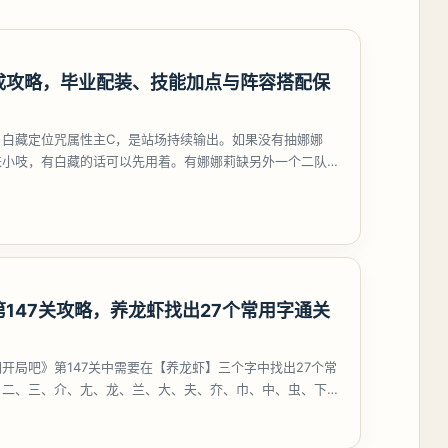
成攻略，毕业配装、技能加点与阵容搭配保
，白藏定位咒属性主C，是站场持续输出。如果没有抽娜娜
来小吱，有白藏的话可以先用着。有娜娜莉缺另外一个二队C
考虑养个白藏
147关攻略，养龙虾找出27个常用字通关
开局吧》第147关中需要在【养龙虾】三个字中找出27个常
、二、三、介、尢、龙、兰、大、夫、夰、巾、中、虫、下、
、卟、