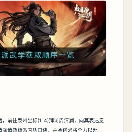
，前往泉州坐标(114)拜访周清澜，向其表达意
清澜请教镇派内功口诀，并承诺必将全力以赴。