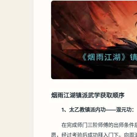
烟雨江湖镇派武学获取顺序
1、太乙教镇派内功——混元功：
在完成师门三阶师傅的出师条件后
愿，经过考验后成功拜入门下。向周